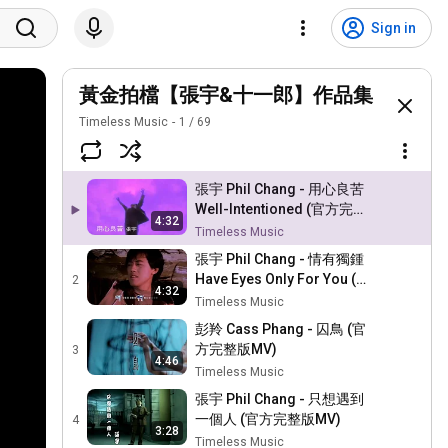
Sign in
黃金拍檔【張宇&十一郎】作品集
Timeless Music
1
/
69
張宇 Phil Chang - 用心良苦
Well-Intentioned (官方完整
4:32
版MV)
Timeless Music
張宇 Phil Chang - 情有獨鍾
Have Eyes Only For You (官
2
4:32
方完整KARAOKE版MV)
Timeless Music
彭羚 Cass Phang - 囚鳥 (官
方完整版MV)
3
4:46
Timeless Music
張宇 Phil Chang - 只想遇到
一個人 (官方完整版MV)
4
3:28
Timeless Music