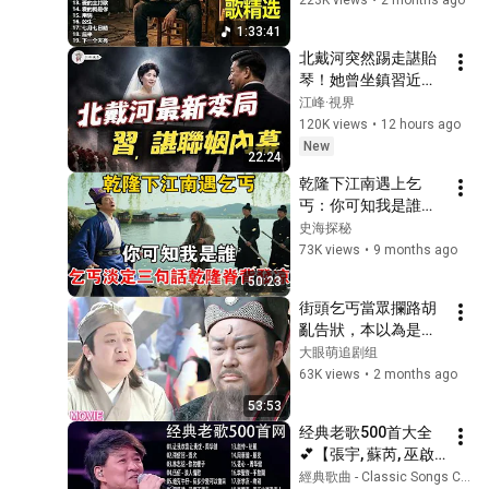
基、张国荣、陳百
ComixRockRecords
语心愿#不让我的眼
強、梅艷芳
1:33:41
張宇 - 走路有風(完整版mv)
泪陪我过夜#曲终人
北戴河突然踢走諶貽
18
散#值得#出卖#至少
yauina
琴！她曾坐鎮習近平
还有你#如果云知道#
730票全票大會、捧
江峰·視界
我的心太乱
【那些熟悉的歌】凡人二重
出貴州脫貧神話；兩
120K views
•
12 hours ago
唱 - 我要用什么方式留你
19
人的隱秘政治聯姻為
New
love80s music
22:24
何突然到頭？【江峰
乾隆下江南遇上乞
【Official Audio Lyrics
視界20260805第454
丐：你可知我是誰？
Video】林良樂《假戲真做的
20
期】
乞丐淡定三句話，乾
人》-〈我被情傷〉官方動態
史海探秘
好歌大家唱
隆脊背發涼【史海探
歌詞版MV
73K views
•
9 months ago
關淑怡 愛你愛得太久
秘】
21
50:23
余佳齊
街頭乞丐當眾攔路胡
亂告狀，本以為是無
徐世珍 我的快樂悲傷-原版數
理取鬧，不料一句話
位重製FHD-MV-A
大眼萌追剧组
22
竟牽扯出撼動整個王
63K views
•
2 months ago
Arex的音樂科技遊樂園艾瑞克斯
朝的驚天大案!#包青
張宇 Phil Chang -《沙漠
53:53
天 #武俠 #動作 #中
海》official Lyric Video
23
经典老歌500首大全 
國電視劇 #精彩影視 
💕【張宇, 蘇芮, 巫啟
Timeless Music
#chinesedrama #歷
賢, 王傑, 邰正宵, 林憶
經典歌曲 - Classic Songs Chart
史傳奇#經典
張宇 Phil Chang -《永遠袂