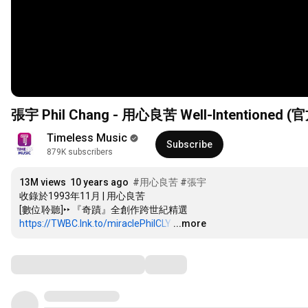
張宇 Phil Chang - 用心良苦 Well-Intenti
Timeless Music
Subscribe
879K subscribers
13M views
10 years ago
#用心良苦
#張宇
收錄於1993年11月 | 用心良苦

https://TWBC.lnk.to/miraclePhilCLY
…
...more
Comments