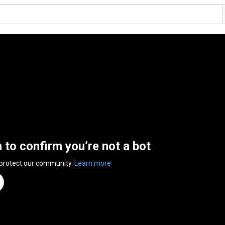
n to confirm you’re not a bot
 protect our community.
Learn more