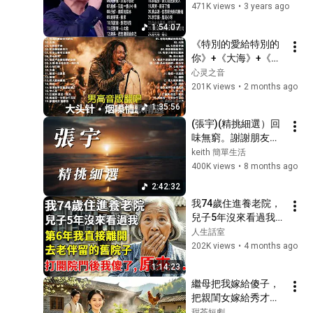
蓮, 張信哲, 趙傳, 潘越
471K views
•
3 years ago
凍親像你》official Lyric
24
雲, 潘美辰, 陳昇, 葉蒨
Video
Timeless Music
1:54:07
文, 優客李林, 周華健, 
《特別的愛給特別的
萬芳 Wan Fang【愛上你給的
劉德華】Old Songs 
你》+《大海》+《大
痛 Suffering from loving
25
最好的爱情歌曲
約在冬季》+《把悲傷
心灵之音
you】Official Music Video
滾石唱片 ROCK RECORDS
留給自己》+ 《有多
201K views
•
2 months ago
金城武 別再背著我哭
少愛可以重來》+ 
1:35:56
26
lovekerotk
《用心良苦》 大头针 
(張宇)(精挑細選）回
男高音版翻唱 【大头
味無窮。謝謝朋友😃
張宇 Phil Chang - 一言難盡
针 · 烟嗓情歌精选】#
😃😃😃
keith 簡單生活
It's A Long Story (官方完整
27
中文经典老歌
400K views
•
8 months ago
版MV)
Timeless Music
2:42:32
張宇 Phil Chang - 愛都愛了
Been In Love Before (官方
28
我74歲住進養老院，
完整版MV)
兒子5年沒來看過我，
Timeless Music
第6年我直接離開，去
人生話室
張宇 Phil Chang - 責任
老伴留的舊院子，打
202K views
•
4 months ago
Responsibility (官方完整版
29
開院子門後我傻了！ 
MV)
1:14:23
Timeless Music
#養老#生活經驗#情
繼母把我嫁給傻子，
【那些熟悉的歌】 Julia 徐仲
感故事#晚年哲理
把親閨女嫁給秀才！
薇 - 掏心
30
萬念俱灰時，家裡大
甜茶短劇