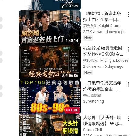
典K歌 #曲終人散 #月
(Official Music Video)
11
1:32:39
5:17
亮惹的禍 #給你們 #
金曲年代GOLDEN ERA
《剛離婚，首富老爸
趁早 #用心良苦 #小
江美琪 Maggie Chiang - 想
找上門》全集一口氣
小的太陽 #一言難盡
起 Reminder (官方完整版
看完，無刪減，完整
12
刀光劍影 Knight Drama
4:24
MV)
版！！！
207K views
•
4 days ago
Timeless Music
New
張宇 Phil Chang - 趁早 As
1:48:14
Early As Possible (官方完整
13
枕边拾光 经典老歌回
4:59
版MV)
Timeless Music
忆杀|卡拉OK與隨身
聽裡的殿堂級旋律 🎧 
枕边拾光 · Midnight Echoes
張學友 - 回頭太難 (Official
心太軟 + 大海 + 愛如
2.6K views
•
6 days ago
Video)
14
5:11
潮水  張信哲 莫文蔚 
New
張學友 Jacky Cheung
1:06:06
伍佰 周傳雄 任贤齐
一口氣帶你聽完當年
童安格 - 陪你到天亮 (Official
炸街的粵語金曲，看
Video)
15
看上世紀八九十年代
香江回憶錄
UNIVERSAL MUSIC TAIWAN 環球音樂
香港樂壇有多牛 |  
36 watching
萬芳 Wan Fang【猜心
Beyond、張學友、劉
Guess what's in my mind】
LIVE
16
德華、黎明、王菲、
Official Music Video
大頭針 【大头针 · 烟
滾石唱片 ROCK RECORDS
鄭秀文、周慧敏、陳
嗓情歌精选】 💔 那些
慧嫻、李克勤、葉蒨
萬芳-桂花釀 (官方完整版
年听哭过的歌｜烟嗓
SakuraChill
文、林子祥、鄭中
Comix)(HD)
17
情歌精选翻唱🔥#星
223K views
•
2 months ago