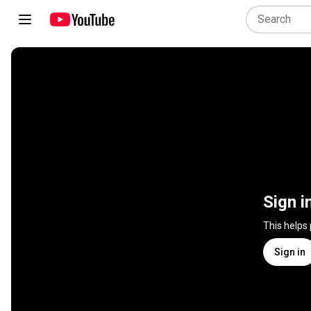
Sign i
This helps
Sign in