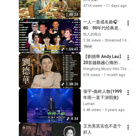
love80s music
公雞突然開口：丫頭
471K views
•
11 days ago
張宇 Phil Chang - 消息
別哭！傻子家是金
1:40:24
News (官方完整版MV)
31
窩，秀才家是狼窩！
一人一首成名曲🎧
Timeless Music
我當場傻了！
80、90年代经典老歌
#drama #种田 #短
張宇 Phil Chang - 圓謊
尽在 经典老歌500首 |
惊人的电台
剧
Covering A Lie (官方完整版
32
推荐40 多岁以上的人
3.3K views
•
Streamed 14 hours ago
MV)
Timeless Music
真正喜欢的歌曲♣聽
New
1:59:41
萬芳 Wan Fang【了斷
著那些歌，就像回到
【劉德華 Andy Lau】
Making a choice between
過去 否则你会后悔的
33
20首越聽越心痛的經
you and him】Official
【洗腦神曲推薦】
滾石唱片 ROCK RECORDS
典情歌｜80年代90年
HongKong Music Hits 70s 80s 90s
Music Video
張宇 Phil Chang - 男人的好
代回憶金曲合集《忘
57K views
•
1 month ago
The Goodness Of Men (官
34
情水・天意・來生
1:38:26
方完整版MV)
Timeless Music
緣・練習・一起走過
張宇-曲終人散(1999
的日子》
張宇 Phil Chang - 整個八月
年雨一直下演唱會)
The Whole August (官方完
35
Luman
整版MV)
Timeless Music
6.4K views
•
3 years ago
張宇 Phil Chang - 不過少個
4:34
人來愛 (官方完整版MV)
36
王光美其实也不是个
Timeless Music
好人