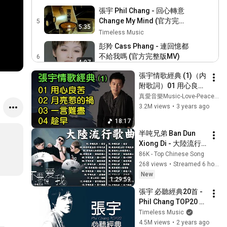
張宇 Phil Chang - 回心轉意
Change My Mind (官方完整
5
5:35
版MV)
Timeless Music
彭羚 Cass Phang - 連回憶都
不給我嗎 (官方完整版MV)
6
4:07
Timeless Music
張宇情歌經典 (1)（内
那英 Na Ying - 心酸的浪漫
附歌詞）01 用心良
Bitter But Sweet (官方完整版
7
苦；02 月亮惹的禍；
真愛音樂Music-Love-Peace-Joy
5:00
MV)
Timeless Music
03 一言難盡；04 趁
3.2M views
•
3 years ago
早
張宇 Phil Chang - 曲終人散
18:17
The Curtain Falls (官方完整
8
半吨兄弟 Ban Dun 
4:29
版MV)
Timeless Music
Xiong Di - 大陸流行
張宇 Phil Chang -《陪你到
歌曲🎈🎈【無廣告】
86K - Top Chinese Song
天亮》official Lyric Video
9
2026最新歌曲 2026
268 views
•
Streamed 6 hours ago
4:44
好听的流行歌🎗️ 【半
Timeless Music
New
1:29:59
吨兄弟】大陸流行歌
張宇 Phil Chang -《揮霍寂
張宇 必聽經典20首 - 
曲 2026流行歌曲❤️
寞》official Lyric Video
10
Phil Chang TOP20 #
4:15
Timeless Music
串燒 #無間斷 #完整
Timeless Music
聆聽 #KTV必唱 #經
4.5M views
•
2 years ago
張惠妹 A-Mei - 趁早 官方MV